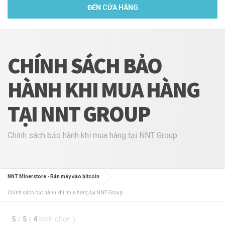
ĐẾN CỬA HÀNG
CHÍNH SÁCH BẢO
HÀNH KHI MUA HÀNG
TẠI NNT GROUP
Chính sách bảo hành khi mua hàng tại NNT Group
NNT Minerstore - Bán máy đào bitcoin
Chính sách bảo hành khi mua hàng tại NNT Group
5
/
5
(
4
bình chọn
)