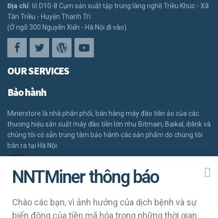
Địa chỉ:
lô D10-8 Cụm sản xuất tập trung làng nghề Triều Khúc - Xã
Tân Triều - Huyện Thanh Trì.
(Ở ngõ 300 Nguyễn Xiển - Hà Nội đi vào).
OUR SERVICES
Bảo hành
Minerstore là nhà phân phối, bán hàng máy đào tiền ảo của các
thương hiệu sản xuất máy đào tiền lớn như Bitmain, Baikal, iblink và
chúng tôi có sẵn trung tâm bảo hành các sản phẩm do chúng tôi
bán ra tại Hà Nội.
ĐĂNG KÝ BẢO HÀNH
NNTMiner thông báo
GỌI NGAY
NAVIGATION
Chào các bạn, vì ảnh hưởng của dịch bệnh và sự
Khách hàng cần biết
biến động của tiền mã hóa trong những thời gian