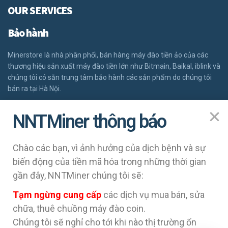
OUR SERVICES
Bảo hành
Minerstore là nhà phân phối, bán hàng máy đào tiền ảo của các
thương hiệu sản xuất máy đào tiền lớn như Bitmain, Baikal, iblink và
chúng tôi có sẵn trung tâm bảo hành các sản phẩm do chúng tôi
bán ra tại Hà Nội.
ĐĂNG KÝ BẢO HÀNH
NNTMiner thông báo
NAVIGATION
GỌI NGAY
Chào các bạn, vì ảnh hưởng của dịch bệnh và sự
Khách hàng cần biết
biến động của tiền mã hóa trong những thời gian
Các câu hỏi thường gặp FAQ
gần đây, NNTMiner chúng tôi sẽ:
Tại sao phải đặt hàng máy đào coin trước?
Tạm ngừng cung cấp
các dịch vụ mua bán, sửa
Báo giá sản phẩm (update ngày 16/5/2018)
chữa, thuê chuồng máy đào coin.
Tài liệu sử dụng máy đào
Chúng tôi sẽ nghỉ cho tới khi nào thị trường ổn