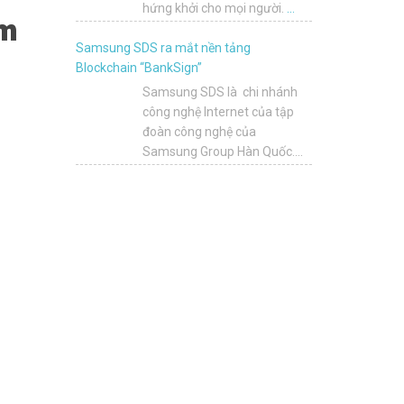
hứng khởi cho mọi người.
…
ềm
Samsung SDS ra mắt nền tảng
Blockchain “BankSign”
Samsung SDS là chi nhánh
công nghệ Internet của tập
đoàn công nghệ của
Samsung Group Hàn Quốc.
Vào thứ 2 vừa qua, Samsung thông báo
…