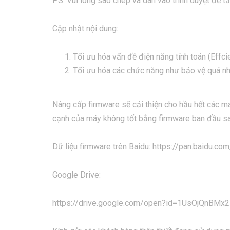
PS: Vui lòng sao chép và dán vào trình duyệt để tả
Cập nhật nội dung:
Tối ưu hóa vấn đề điện năng tính toán (Effci
Tối ưu hóa các chức năng như bảo vệ quá nhi
Nâng cấp firmware sẽ cải thiện cho hầu hết các má
cạnh của máy không tốt bằng firmware ban đầu sau 
Dữ liệu firmware trên Baidu: https://pan.baid
Google Drive:
https://drive.google.com/open?id=1UsOjQnBM