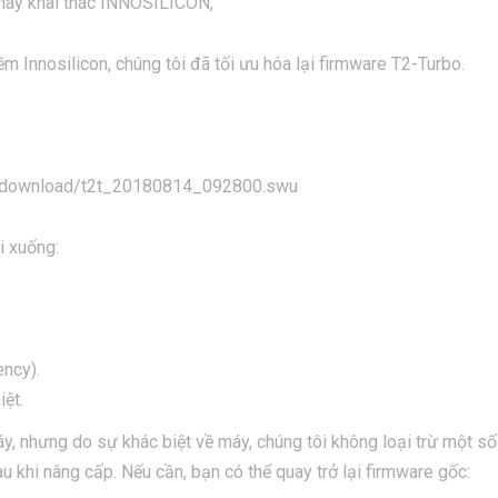
 máy khai thác INNOSILICON,
nnosilicon, chúng tôi đã tối ưu hóa lại firmware T2-Turbo.
.cn/download/t2t_20180814_092800.swu
i xuống:
ency).
ệt.
y, nhưng do sự khác biệt về máy, chúng tôi không loại trừ một số
khi nâng cấp. Nếu cần, bạn có thể quay trở lại firmware gốc: