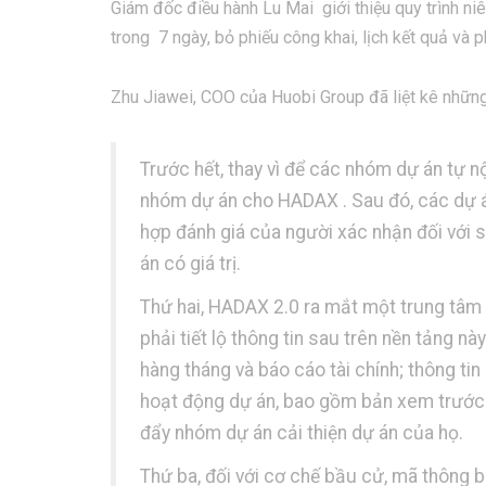
Giám đốc điều hành Lu Mai giới thiệu quy trình ni
trong 7 ngày, bỏ phiếu công khai, lịch kết quả và p
Zhu Jiawei, COO của Huobi Group đã liệt kê những
Trước hết, thay vì để các nhóm dự án tự n
nhóm dự án cho HADAX . Sau đó, các dự án
hợp đánh giá của người xác nhận đối với s
án có giá trị.
Thứ hai, HADAX 2.0 ra mắt một trung tâm 
phải tiết lộ thông tin sau trên nền tảng n
hàng tháng và báo cáo tài chính; thông tin 
hoạt động dự án, bao gồm bản xem trước p
đẩy nhóm dự án cải thiện dự án của họ.
Thứ ba, đối với cơ chế bầu cử, mã thông 