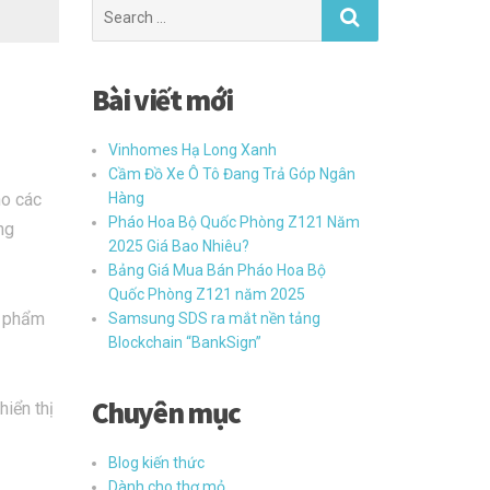
Bài viết mới
Vinhomes Hạ Long Xanh
Cầm Đồ Xe Ô Tô Đang Trả Góp Ngân
ho các
Hàng
Pháo Hoa Bộ Quốc Phòng Z121 Năm
ng
2025 Giá Bao Nhiêu?
Bảng Giá Mua Bán Pháo Hoa Bộ
Quốc Phòng Z121 năm 2025
n phẩm
Samsung SDS ra mắt nền tảng
Blockchain “BankSign”
Chuyên mục
iển thị
Blog kiến thức
Dành cho thợ mỏ