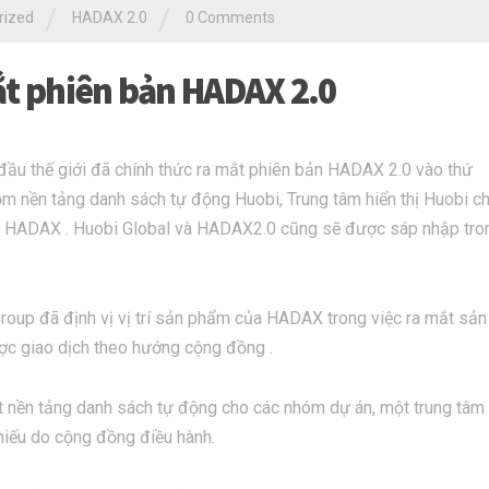
/
/
rized
HADAX 2.0
0 Comments
ắt phiên bản HADAX 2.0
g đầu thế giới đã chính thức ra mắt phiên bản HADAX 2.0 vào thứ
m nền tảng danh sách tự động Huobi, Trung tâm hiển thị Huobi c
ai HADAX . Huobi Global và HADAX2.0 cũng sẽ được sáp nhập tro
roup đã định vị vị trí sản phẩm của HADAX trong việc ra mắt sả
c giao dịch theo hướng cộng đồng .
nền tảng danh sách tự động cho các nhóm dự án, một trung tâm h
hiếu do cộng đồng điều hành.