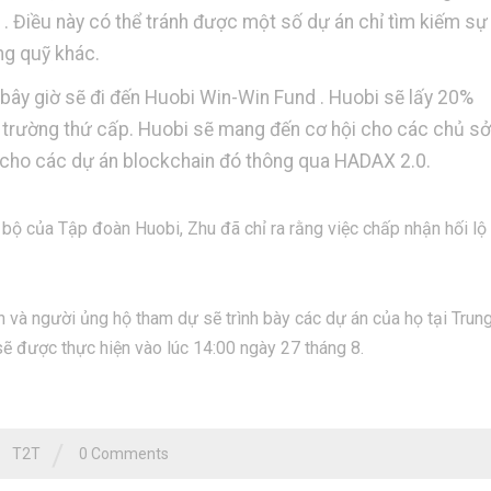
 Điều này có thể tránh được một số dự án chỉ tìm kiếm sự
ng quỹ khác.
 bây giờ sẽ đi đến Huobi Win-Win Fund . Huobi sẽ lấy 20%
ị trường thứ cấp. Huobi sẽ mang đến cơ hội cho các chủ sở
 cho các dự án blockchain đó thông qua HADAX 2.0.
 bộ của Tập đoàn Huobi, Zhu đã chỉ ra rằng việc chấp nhận hối lộ
n và người ủng hộ tham dự sẽ trình bày các dự án của họ tại Trun
ẽ được thực hiện vào lúc 14:00 ngày 27 tháng 8.
/
T2T
0 Comments