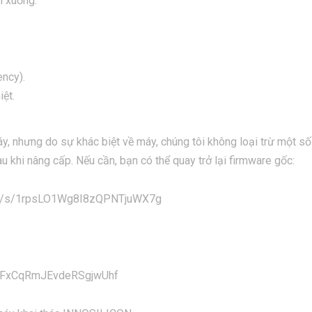
i xuống:
ency).
ệt.
y, nhưng do sự khác biệt về máy, chúng tôi không loại trừ một số
khi nâng cấp. Nếu cần, bạn có thể quay trở lại firmware gốc:
u.com/s/1rpsLO1Wg8I8zQPNTjuWX7g
x2FxCqRmJEvdeRSgjwUhf