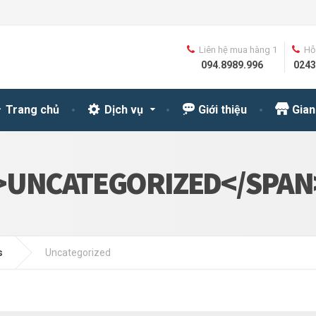
Liên hệ mua hàng 1
Hỗ 
094.8989.996
0243
Trang chủ
Dịch vụ
Giới thiệu
Gian
>UNCATEGORIZED</SPAN
s
Uncategorized