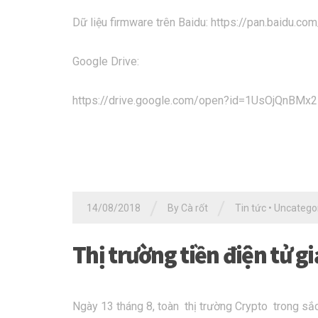
Dữ liệu firmware trên Baidu: https://pan.baid
Google Drive:
https://drive.google.com/open?id=1UsOjQnBM
/
/
14/08/2018
By Cà rốt
Tin tức
•
Uncatego
Thị trường tiền điện tử g
Ngày 13 tháng 8, toàn thị trường Crypto trong s