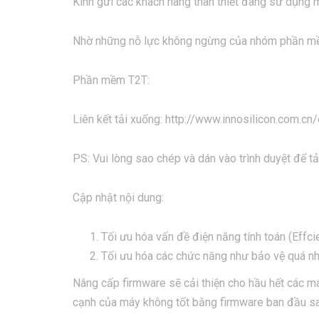
Kính gửi các khách hàng thân thiết đang sử dụng
Nhờ những nỗ lực không ngừng của nhóm phần mềm I
Phần mềm T2T:
Liên kết tải xuống: http://www.innosilicon.com
PS: Vui lòng sao chép và dán vào trình duyệt để tả
Cập nhật nội dung:
Tối ưu hóa vấn đề điện năng tính toán (Effci
Tối ưu hóa các chức năng như bảo vệ quá nhi
Nâng cấp firmware sẽ cải thiện cho hầu hết các má
cạnh của máy không tốt bằng firmware ban đầu sau 