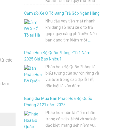
Bắc khi sở hữu quy mô “khổng
lồ”, tầm
…
Cầm Đồ Xe Ô Tô Đang Trả Góp Ngân Hàng
Nhu cầu vay tiền mặt nhanh
khi đang sở hữu xe ô tô trả
góp ngày càng phổ biến. Nếu
bạn đang tìm kiếm một
…
Pháo Hoa Bộ Quốc Phòng Z121 Năm
2025 Giá Bao Nhiêu?
 từ các
Pháo hoa Bộ Quốc Phòng là
biểu tượng của sự rộn ràng và
vui tươi trong các dịp lễ Tết,
g tâm
đặc biệt là vào đêm
…
Bảng Giá Mua Bán Pháo Hoa Bộ Quốc
Phòng Z121 năm 2025
Pháo hoa luôn là điểm nhấn
trong các dịp lễ hội và sự kiện
đặc biệt, mang đến niềm vui,