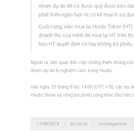
nhóm dự án để có được quỹ được kéo dài .
phát triển ngắn hạn và có kế hoạch sử dụ
Cuối cùng, việc mua lại Huobi Token (HT)
doanh thu của mình để mua lại HT trên th
hữu HT quyết định có hay không bỏ phiếu
Ngoài ra, liên quan đến việc chống tham nhũng nội
nhóm dự án bị nghiêm cấm trong Huobi.
Vào ngày 20 tháng 8 lúc 14:00 (UTC + 8), các dự á
Huobi Show và vòng bỏ phiếu công khai đầu tiên s
/
/
/
17/08/2018
By Cà rốt
Uncategorized