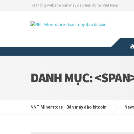
Hệ thống website bán máy đào tiền ảo tại Việt Nam
DANH MỤC: <SPAN
NNT Minerstore - Bán máy đào bitcoin
New