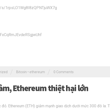
u.com/s/1rpsLO1Wg8I8zQPNTjuWX7g
x2FxCqRmJEvdeRSgjwUhf
/
/
rized
Bitcoin
•
ethereum
0 Comments
iảm, Ethereum thiệt hại lớn
ắc đỏ. Ethereum (ETH) giảm mạnh giao dịch dưới mức 300 đô la. 