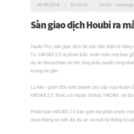
/
/
18/08/2018
By Cà rốt
Tin tức
•
Uncatego
Sàn giao dịch Houbi ra m
Huobi Pro, sàn giao dịch tài sản tiền điện tử hàn
Tư. HADAX 2.0 là phiên bản hoàn toàn mới bao gồ
dự án Blockchain và nền tảng biểu quyết công kh
tương lai gần.
Lu Mai -giám đốc kinh doanh cao cấp của Huobi G
HADAX 2.0. Khác với Huobi Global, HADAX sẽ đượ
Phiên bản HADAX 2.0 bao gồm ba phần chính: một 
chứa thông tin tiến độ dự án và một hệ thống bỏ p