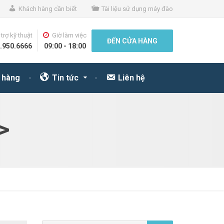
Khách hàng cần biết
Tài liệu sử dụng máy đào
trợ kỹ thuật
Giờ làm việc
ĐẾN CỬA HÀNG
.950.6666
09:00 - 18:00
 hàng
Tin tức
Liên hệ
>