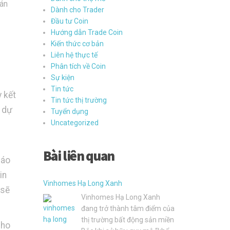
 án
Dành cho Trader
Đầu tư Coin
Hướng dẫn Trade Coin
Kiến thức cơ bản
Liên hệ thực tế
Phân tích về Coin
Sự kiện
Tin tức
 kết
Tin tức thị trường
c dự
Tuyển dụng
Uncategorized
Bài liên quan
cáo
in
Vinhomes Hạ Long Xanh
 sẽ
Vinhomes Hạ Long Xanh
đang trở thành tâm điểm của
thị trường bất động sản miền
cho