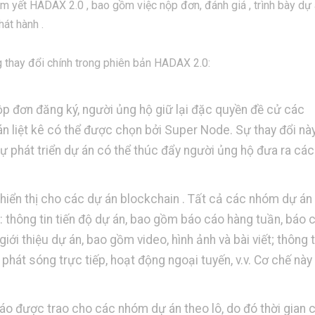
êm yết HADAX 2.0 , bao gồm việc nộp đơn, đánh giá , trình bày dự
hát hành .
 thay đổi chính trong phiên bản HADAX 2.0:
ộp đơn đăng ký, người ủng hộ giữ lại đặc quyền đề cử các
 liệt kê có thể được chọn bởi Super Node. Sự thay đổi này
ự phát triển dự án có thể thúc đẩy người ủng hộ đưa ra cá
hiển thị cho các dự án blockchain . Tất cả các nhóm dự án
ày: thông tin tiến độ dự án, bao gồm báo cáo hàng tuần, báo 
giới thiệu dự án, bao gồm video, hình ảnh và bài viết; thông t
hát sóng trực tiếp, hoạt động ngoại tuyến, v.v. Cơ chế này
báo được trao cho các nhóm dự án theo lô, do đó thời gian 