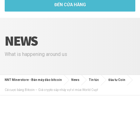
ĐẾN CỬA HÀNG
NEWS
What is happening around us
NNT Minerstore - Bán máy đào bitcoin
News
Tin tức
Đầu tư Coin
Cá cược bằng Bitcoin – Giá crypto sắp nhảy vọt vì mùa World Cup!