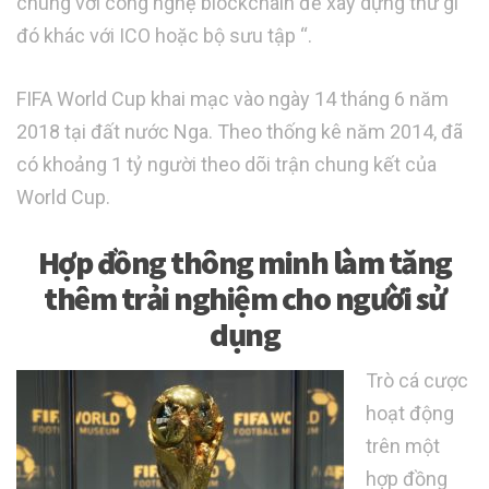
chúng với công nghệ blockchain để xây dựng thứ gì
đó khác với ICO hoặc bộ sưu tập “.
FIFA World Cup khai mạc vào ngày 14 tháng 6 năm
2018 tại đất nước Nga. Theo thống kê năm 2014, đã
có khoảng 1 tỷ người theo dõi trận chung kết của
World Cup.
Hợp đồng thông minh làm tăng
thêm trải nghiệm cho người sử
dụng
Trò cá cược
hoạt động
trên một
hợp đồng