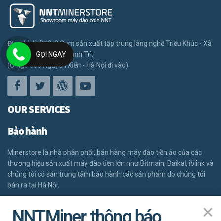
Địa chỉ:
lô D10-8 Cụm sản xuất tập trung làng nghề Triều Khúc - Xã
GỌI NGAY
Tân Triều - Huyện Thanh Trì.
(Ở ngõ 300 Nguyễn Xiển - Hà Nội đi vào).
OUR SERVICES
Bảo hành
Minerstore là nhà phân phối, bán hàng máy đào tiền ảo của các
thương hiệu sản xuất máy đào tiền lớn như Bitmain, Baikal, iblink và
chúng tôi có sẵn trung tâm bảo hành các sản phẩm do chúng tôi
bán ra tại Hà Nội.
ĐĂNG KÝ BẢO HÀNH
NNTMiner thông báo