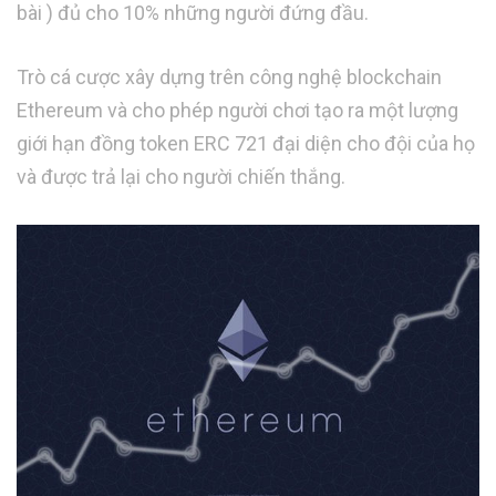
bài ) đủ cho 10% những người đứng đầu.
Trò cá cược xây dựng trên công nghệ blockchain
Ethereum và cho phép người chơi tạo ra một lượng
giới hạn đồng token ERC 721 đại diện cho đội của họ
và được trả lại cho người chiến thắng.