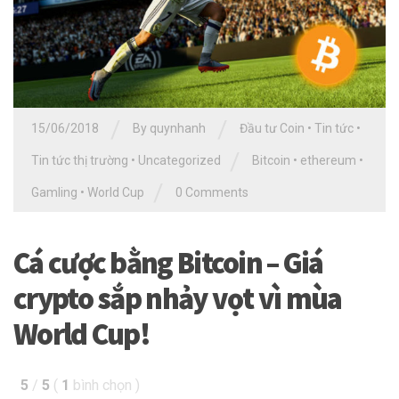
/
/
15/06/2018
By quynhanh
Đầu tư Coin
•
Tin tức
•
/
Tin tức thị trường
•
Uncategorized
Bitcoin
•
ethereum
•
/
Gamling
•
World Cup
0 Comments
Cá cược bằng Bitcoin – Giá
crypto sắp nhảy vọt vì mùa
World Cup!
5
/
5
(
1
bình chọn
)