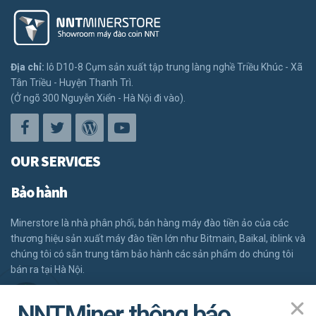
Địa chỉ:
lô D10-8 Cụm sản xuất tập trung làng nghề Triều Khúc - Xã
Tân Triều - Huyện Thanh Trì.
(Ở ngõ 300 Nguyễn Xiển - Hà Nội đi vào).
OUR SERVICES
Bảo hành
Minerstore là nhà phân phối, bán hàng máy đào tiền ảo của các
thương hiệu sản xuất máy đào tiền lớn như Bitmain, Baikal, iblink và
chúng tôi có sẵn trung tâm bảo hành các sản phẩm do chúng tôi
bán ra tại Hà Nội.
ĐĂNG KÝ BẢO HÀNH
GỌI NGAY
NNTMiner thông báo