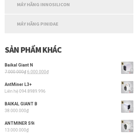
MÁY HÃNG INNOSILICON
MÁY HÃNG PINIDAE
SẢN PHẨM KHÁC
Baikal Giant N
7.000.000
₫
6.000.000
₫
AntMiner L3+
Liên hệ 094.8989.996
BAIKAL GIANT B
38.000.000
₫
ANTMINER S9i
13.000.000
₫