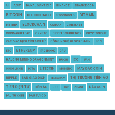
ASIC
BAIKAL GIANT X10
BINANCE
AI
BINANCE COIN
BITCOIN
BITMAIN
BITCOIN CASH
BITCOINGOLD
BLOCKCHAIN
COINBASE
BITTREX
CANAAN
CRYPTO
CRYPTOCURRENCY
COINMARKETCAP
CRYPTONIGHT
CÔNG NGHỆ BLOCKCHAIN
EOS
CÁC GIAO DỊCH TIỀN ĐIỆN TỬ
ETHEREUM
ETC
FACEBOOK
GPU
ICO
HALONG MINING DRAGONMINT
IFAN
HUOBI
MÁY ĐÀO COIN
IOTA
LITECOIN
MONERO
INNOSLICON
THỊ TRƯỜNG TIỀN ẢO
RIPPLE
SÀN GIAO DỊCH
TELEGRAM
TIỀN ĐIỆN TỬ
TIỀN ẢO
ĐÀO COIN
USD
XRP
ZCASH
ĐẦU TƯ ICO
ĐẦU TƯ COIN