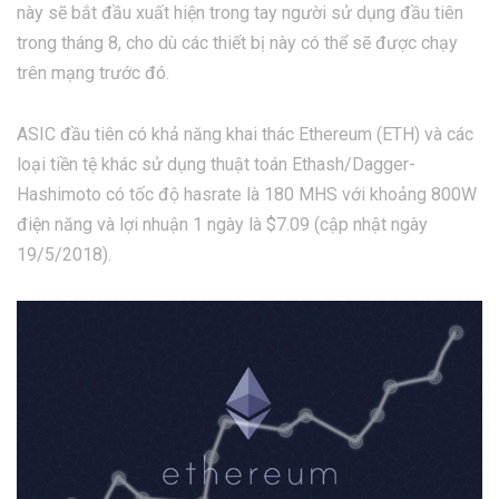
này sẽ bắt đầu xuất hiện trong tay người sử dụng đầu tiên
trong tháng 8, cho dù các thiết bị này có thể sẽ được chạy
trên mạng trước đó.
ASIC đầu tiên có khả năng khai thác Ethereum (ETH) và các
loại tiền tệ khác sử dụng thuật toán Ethash/Dagger-
Hashimoto có tốc độ hasrate là 180 MHS với khoảng 800W
điện năng và lợi nhuận 1 ngày là $7.09 (cập nhật ngày
19/5/2018).