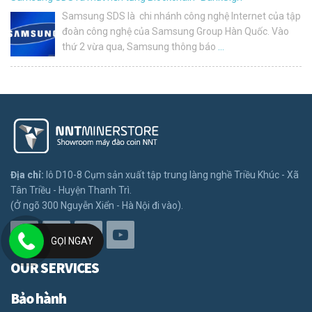
Samsung SDS là chi nhánh công nghệ Internet của tập
đoàn công nghệ của Samsung Group Hàn Quốc. Vào
thứ 2 vừa qua, Samsung thông báo
…
Địa chỉ:
lô D10-8 Cụm sản xuất tập trung làng nghề Triều Khúc - Xã
Tân Triều - Huyện Thanh Trì.
(Ở ngõ 300 Nguyễn Xiển - Hà Nội đi vào).
GỌI NGAY
OUR SERVICES
Bảo hành