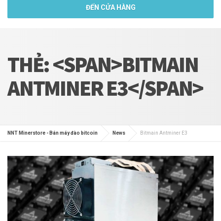
ĐẾN CỬA HÀNG
THẺ: <SPAN>BITMAIN
ANTMINER E3</SPAN>
NNT Minerstore - Bán máy đào bitcoin
News
Bitmain Antminer E3