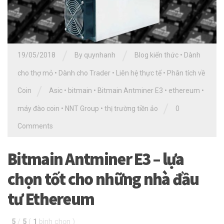
/
/
19/05/2018
By quynhanh
Blog kiến thức
•
Dành
cho thợ mỏ
•
Dành cho Trader
•
Liên hệ thực tế
•
Phân tích về
/
Coin
Asic
•
bitmain
•
Bitmain Antminer E3
•
ethereum
•
/
máy đào coin
•
NNT Group
•
thị trường tiền ảo
0
Comments
Bitmain Antminer E3 – lựa
chọn tốt cho những nhà đầu
tư Ethereum
5
/
5
(
1
bình chọn
)