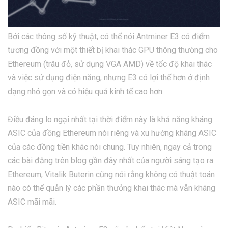
Bởi các thông số kỹ thuật, có thể nói Antminer E3 có điểm
tương đồng với một thiết bị khai thác GPU thông thường cho
Ethereum (trâu đỏ, sử dụng VGA AMD) về tốc độ khai thác
và việc sử dụng điện năng, nhưng E3 có lợi thế hơn ở định
dạng nhỏ gọn và có hiệu quả kinh tế cao hơn.
Điều đáng lo ngại nhất tại thời điểm này là khả năng kháng
ASIC của đồng Ethereum nói riêng và xu hướng kháng ASIC
của các đồng tiền khác nói chung. Tuy nhiên, ngay cả trong
các bài đăng trên blog gần đây nhất của người sáng tạo ra
Ethereum, Vitalik Buterin cũng nói rằng không có thuật toán
nào có thể quản lý các phần thưởng khai thác mà vẫn kháng
ASIC mãi mãi.