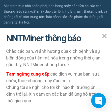
Minerstore là nhà phân phối, bán hàng máy đào tiền ảo của các
thương hiệu sản xuất máy đào tiền lớn như Bitmain, Baikal, iblink và
chúng tôi có sẵn trung tâm bảo hành các sản phẩm do chúng tôi
bán ra tại Hà Nội.
ĐĂNG KÝ BẢO HÀNH
NNTMiner thông báo
NAVIGATION
Chào các bạn, vì ảnh hưởng của dịch bệnh và sự
Khách hàng cần biết
biến động của tiền mã hóa trong những thời gian
Các câu hỏi thường gặp FAQ
gần đây, NNTMiner chúng tôi sẽ:
Tại sao phải đặt hàng máy đào coin trước?
Tạm ngừng cung cấp
các dịch vụ mua bán, sửa
Báo giá sản phẩm (update ngày 16/5/2018)
chữa, thuê chuồng máy đào coin.
Tài liệu sử dụng máy đào
Chúng tôi sẽ nghỉ cho tới khi nào thị trường ổn
định trở lại. Xin cảm ơn các bạn đã ủng hộ trong
thời gian qua.
Quản lý bởi
NNT Group
.
Copyright © 2009–2018 NNT. All rights reserved.